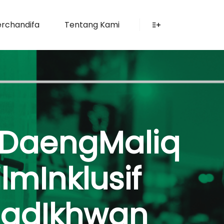
rchandifa
Tentang Kami
More info
#DaengMaliq
mInklusif
madIkhwan