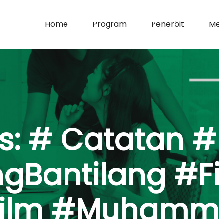
Home
Program
Penerbit
Me
s:
# Catatan 
Bantilang #Fil
iFilm #Muham