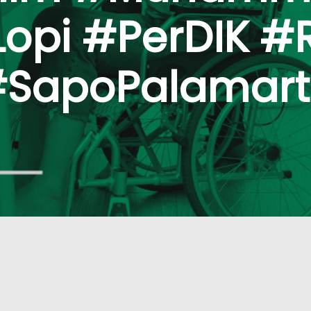
Lopi #PerDIK #
SapoPalamar